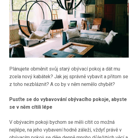
Plánujete obměnit svůj starý obývací pokoj a dát mu
zcela nový kabátek? Jak jej správně vybavit a přitom se
z toho nezbláznit? A co by v něm nemělo chybět?
Pusťte se do vybavování obývacího pokoje, abyste
se v něm cítili lépe
V obývacím pokoji bychom se měli cítit co možná
nejlépe, na jeho vybavení hodně záleží, vždyť právě v
obývacím pokoji se děje denně mnoho důležitých věcí a