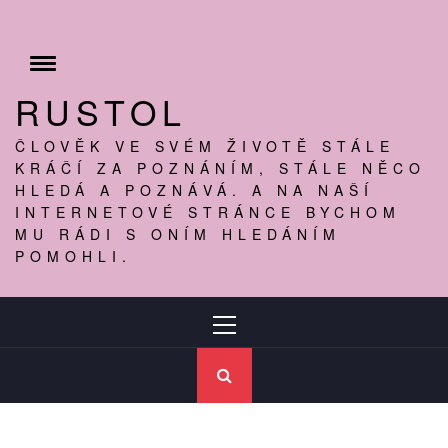
Skip
to
content
Toggle
menu
RUSTOL
ČLOVĚK VE SVÉM ŽIVOTĚ STÁLE
KRÁČÍ ZA POZNÁNÍM, STÁLE NĚCO
HLEDÁ A POZNÁVÁ. A NA NAŠÍ
INTERNETOVÉ STRÁNCE BYCHOM
MU RÁDI S ONÍM HLEDÁNÍM
POMOHLI.
Primary
Menu