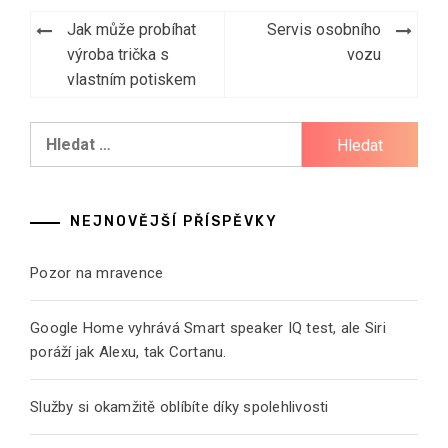
Navigace
Jak může probíhat
Servis osobního
pro
výroba trička s
vozu
vlastním potiskem
příspěvek
Vyhledávání
NEJNOVĚJŠÍ PŘÍSPĚVKY
Pozor na mravence
Google Home vyhrává Smart speaker IQ test, ale Siri
poráží jak Alexu, tak Cortanu.
Služby si okamžitě oblíbíte díky spolehlivosti