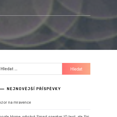
yhledávání
NEJNOVĚJŠÍ PŘÍSPĚVKY
ozor na mravence
ogle Home vyhrává Smart speaker IQ test, ale Siri