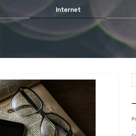
Internet
V
P
Go