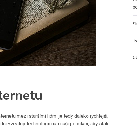
po
Sl
Ty
Ob
nternetu
ternetu mezi staršími lidmi je tedy daleko rychlejší,
ní vzestup technologií nutí naši populaci, aby stále