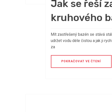
Jak se řeší z
kruhového 
Mít zastřešený bazén se stává stále 
udržet vodu déle čistou a jak ji ryc
za
POKRAČOVAT VE ČTENÍ