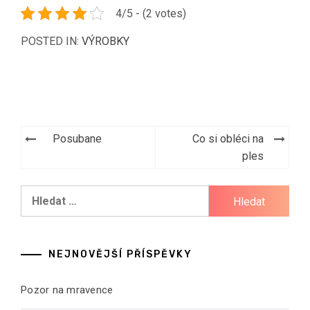
4/5 - (2 votes)
POSTED IN:
VÝROBKY
Navigace
Posubane
Co si obléci na
pro
ples
příspěvek
Vyhledávání
NEJNOVĚJŠÍ PŘÍSPĚVKY
Pozor na mravence