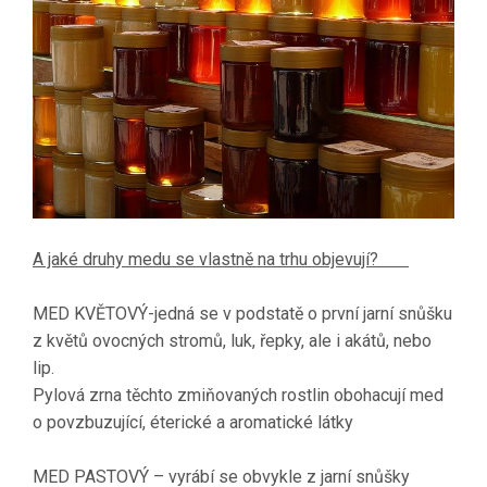
A jaké druhy medu se vlastně na trhu objevují?
MED KVĚTOVÝ-jedná se v podstatě o první jarní snůšku
z květů ovocných stromů, luk, řepky, ale i akátů, nebo
lip.
Pylová zrna těchto zmiňovaných rostlin obohacují med
o povzbuzující, éterické a aromatické látky
MED PASTOVÝ – vyrábí se obvykle z jarní snůšky