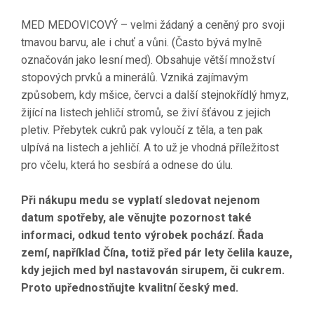
MED MEDOVICOVÝ – velmi žádaný a ceněný pro svoji
tmavou barvu, ale i chuť a vůni. (Často bývá mylně
označován jako lesní med). Obsahuje větší množství
stopových prvků a minerálů. Vzniká zajímavým
způsobem, kdy mšice, červci a další stejnokřídlý hmyz,
žijící na listech jehličí stromů, se živí šťávou z jejich
pletiv. Přebytek cukrů pak vyloučí z těla, a ten pak
ulpívá na listech a jehličí. A to už je vhodná příležitost
pro včelu, která ho sesbírá a odnese do úlu.
Při nákupu medu se vyplatí sledovat nejenom
datum spotřeby, ale věnujte pozornost také
informaci, odkud tento výrobek pochází. Řada
zemí, například Čína, totiž před pár lety čelila kauze,
kdy jejich med byl nastavován sirupem, či cukrem.
Proto upřednostňujte kvalitní český med.