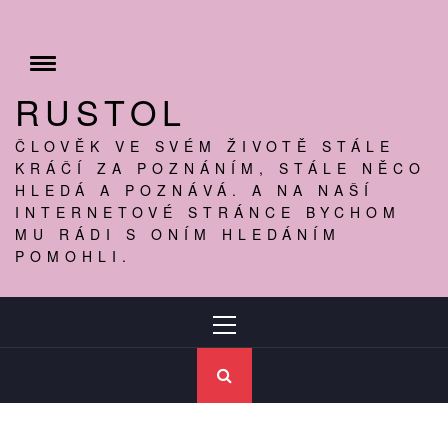
Skip
to
content
Toggle
menu
RUSTOL
ČLOVĚK VE SVÉM ŽIVOTĚ STÁLE
KRÁČÍ ZA POZNÁNÍM, STÁLE NĚCO
HLEDÁ A POZNÁVÁ. A NA NAŠÍ
INTERNETOVÉ STRÁNCE BYCHOM
MU RÁDI S ONÍM HLEDÁNÍM
POMOHLI.
Primary
Menu