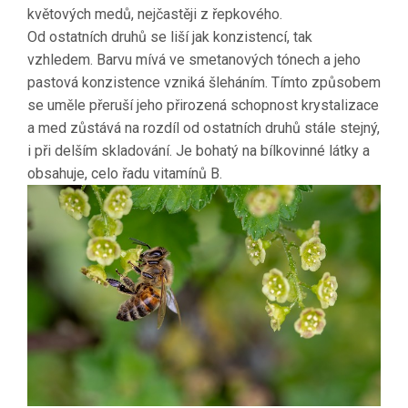
květových medů, nejčastěji z řepkového.
Od ostatních druhů se liší jak konzistencí, tak
vzhledem. Barvu mívá ve smetanových tónech a jeho
pastová konzistence vzniká šleháním. Tímto způsobem
se uměle přeruší jeho přirozená schopnost krystalizace
a med zůstává na rozdíl od ostatních druhů stále stejný,
i při delším skladování. Je bohatý na bílkovinné látky a
obsahuje, celo řadu vitamínů B.