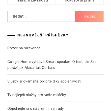
pro
finanční závislosti
dokazovat příjmy
příspěvek
Vyhledávání
NEJNOVĚJŠÍ PŘÍSPĚVKY
Pozor na mravence
Google Home vyhrává Smart speaker IQ test, ale Siri
poráží jak Alexu, tak Cortanu.
Služby si okamžitě oblíbíte díky spolehlivosti
Ty nejlepší služby pro vaše miláčky
Objednejte si u nás zimní zahrady