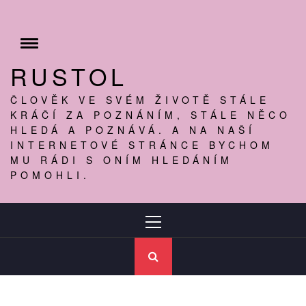
Skip
to
content
Toggle
menu
RUSTOL
ČLOVĚK VE SVÉM ŽIVOTĚ STÁLE
KRÁČÍ ZA POZNÁNÍM, STÁLE NĚCO
HLEDÁ A POZNÁVÁ. A NA NAŠÍ
INTERNETOVÉ STRÁNCE BYCHOM
MU RÁDI S ONÍM HLEDÁNÍM
POMOHLI.
Primary
Menu