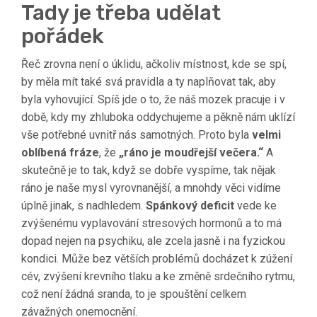
Tady je třeba udělat
pořádek
Řeč zrovna není o úklidu, ačkoliv místnost, kde se spí,
by měla mít také svá pravidla a ty naplňovat tak, aby
byla vyhovující. Spíš jde o to, že náš mozek pracuje i v
době, kdy my zhluboka oddychujeme a pěkně nám uklízí
vše potřebné uvnitř nás samotných. Proto byla
velmi
oblíbená fráze
, že
„ráno je moudřejší večera.“
A
skutečně je to tak, když se dobře vyspíme, tak nějak
ráno je naše mysl vyrovnanější, a mnohdy věci vidíme
úplně jinak, s nadhledem.
Spánkový deficit
vede ke
zvýšenému vyplavování stresových hormonů a to má
dopad nejen na psychiku, ale zcela jasně i na fyzickou
kondici. Může bez větších problémů docházet k zúžení
cév, zvýšení krevního tlaku a ke změně srdečního rytmu,
což není žádná sranda, to je spouštění celkem
závažných onemocnění.