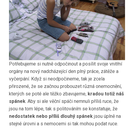
Potřebujeme si nutně odpočinout a posílit svoje vnitřní
orgány na nový nadcházející den plný práce, zátěže a
vyčerpání. Když si neodpočineme, tak je zcela
přirozené, že se začnou probouzet různá onemocnění,
kterých se poté ale těžko zbavujeme,
kradou totiž náš
spánek
. Aby si ale věční spáči nemnuli příliš ruce, že
jsou na tom lépe, tak s politováním se konstatuje, že
nedostatek nebo příliš dlouhý spánek
jsou úplně na
stejné úrovni a s nemocemi si tak mohou podat ruce.