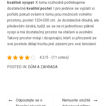
kvalitně vyspat
. K tomu rozhodně potřebujeme
dostatečně
kvalitní postel
. I pro jedince se vyplatí si
pořídit, pokud ovšem k tomu jsou možnosti volného
prostoru,
postel 120×200 cm
. Je dostatečně dlouhá, ale
především široká, tudíž se se na ní jednotlivec pěkně
vyspí a má dostatečný prostor na otáčení a uvolnění.
Takový prostor milují i dospívající, kteří si přirozeně ze
své postele dělají trochu jiné zázemí pro své lenošení.
4.2/5 - (11 votes)
POSTED IN:
DŮM A ZAHRADA
Navigace
Odpoutejte se o
Nemusíte složitě