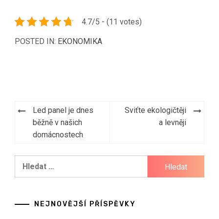
4.7/5 - (11 votes)
POSTED IN:
EKONOMIKA
Navigace
Led panel je dnes
Sviťte ekologičtěji
pro
běžně v našich
a levněji
domácnostech
příspěvek
Vyhledávání
NEJNOVĚJŠÍ PŘÍSPĚVKY