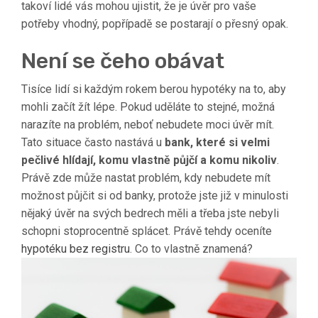
takoví lidé vás mohou ujistit, že je úvěr pro vaše
potřeby vhodný, popřípadě se postarají o přesný opak.
Není se čeho obávat
Tisíce lidí si každým rokem berou hypotéky na to, aby
mohli začít žít lépe. Pokud uděláte to stejné, možná
narazíte na problém, neboť nebudete moci úvěr mít.
Tato situace často nastává u
bank, které si velmi
pečlivé hlídají, komu vlastně půjčí a komu nikoliv
.
Právě zde může nastat problém, kdy nebudete mít
možnost půjčit si od banky, protože jste již v minulosti
nějaký úvěr na svých bedrech měli a třeba jste nebyli
schopni stoprocentně splácet. Právě tehdy oceníte
hypotéku bez registru
. Co to vlastně znamená?