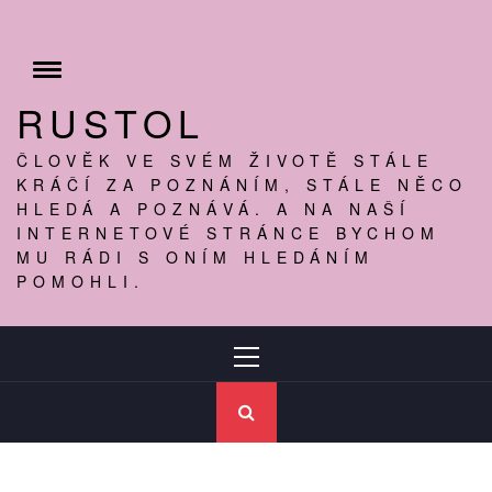
Skip
to
content
Toggle
menu
RUSTOL
ČLOVĚK VE SVÉM ŽIVOTĚ STÁLE
KRÁČÍ ZA POZNÁNÍM, STÁLE NĚCO
HLEDÁ A POZNÁVÁ. A NA NAŠÍ
INTERNETOVÉ STRÁNCE BYCHOM
MU RÁDI S ONÍM HLEDÁNÍM
POMOHLI.
Primary
Menu