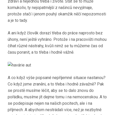
zdraví a nejednou třeba i životě. Stát se to může
komukoliv, ty nejopatrnější z našinců nevyjímaje,
protože stačí i jenom pouhý okamžik něčí nepozornosti
a je to tady.
A ani když člověk dorazí třeba do práce naprosto bez
úhony, není ještě vyhráno. Protože i na pracovišti mohou
číhat různé nástrahy, kvůli nimž se tu můžeme čas od
času poranit, a to třeba i hodně vážně.
A co když výše popsané nepříjemné situace nastanou?
Co když jsme zraněni, a to třeba i hodně závažně? Pak
se prostě musíme léčit, aby se to dalo znovu do
pořádku, musíme jít dejme tomu i na nemocenskou. A to
se podepisuje nejen na našich pocitech, ale i na
příjmech. A abychom nestrádali více, než je nezbytně