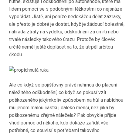
nutné, existuje i
odškodnění po autonehodě
, které má
lidem pomoci se s podobnými těžkostmi co nejsnáze
vypořádat. Jistě, ani peníze nedokážou dělat zázraky,
ale přesto je dobré je dostat, když je žádoucí bolestné,
náhrada ztráty na výdělku, odškodnění za úmrtí nebo
trvalé následky takového úrazu. Protože by člověk
určitě neměl ještě doplácet na to, že utrpěl určitou
škodu.
Ale co když se pojišťovny právě nehrnou do placení
náležitého odškodnění, co když se pokusí vzít
poškozeného jakýmkoliv způsobem na hůl a nabídnou
mu jenom malou částku, daleko menší, než jaká by
poškozenému zřejmě náležela? Pak obvykle přijde
vhod pomoc od někoho, kdo dokáže zařídit vše
potřebné, co souvisí s potřebami takového