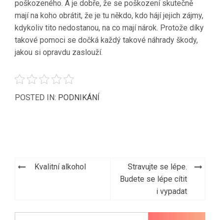
poškozeného. A je dobře, že se poškození skutečně
mají na koho obrátit, že je tu někdo, kdo hájí jejich zájmy,
kdykoliv tito nedostanou, na co mají nárok. Protože díky
takové pomoci se dočká každý takové náhrady škody,
jakou si opravdu zaslouží.
POSTED IN:
PODNIKÁNÍ
Navigace
Kvalitní alkohol
Stravujte se lépe.
pro
Budete se lépe cítit
i vypadat
příspěvek
Vyhledávání