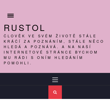
Skip
to
content
Toggle
menu
RUSTOL
ČLOVĚK VE SVÉM ŽIVOTĚ STÁLE
KRÁČÍ ZA POZNÁNÍM, STÁLE NĚCO
HLEDÁ A POZNÁVÁ. A NA NAŠÍ
INTERNETOVÉ STRÁNCE BYCHOM
MU RÁDI S ONÍM HLEDÁNÍM
POMOHLI.
Primary
Menu