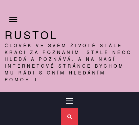
Skip
to
content
Toggle
menu
RUSTOL
ČLOVĚK VE SVÉM ŽIVOTĚ STÁLE
KRÁČÍ ZA POZNÁNÍM, STÁLE NĚCO
HLEDÁ A POZNÁVÁ. A NA NAŠÍ
INTERNETOVÉ STRÁNCE BYCHOM
MU RÁDI S ONÍM HLEDÁNÍM
POMOHLI.
Primary
Menu