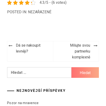
4.3/5 - (6 votes)
POSTED IN: NEZAŘAZENÉ
Navigace
Dá se nakoupit
Milujte svou
pro
levněji?
partnerku
komplexně
příspěvek
Vyhledávání
NEJNOVĚJŠÍ PŘÍSPĚVKY
Pozor na mravence