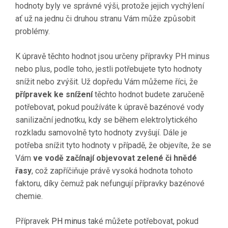
hodnoty byly ve správné výši, protože jejich vychýlení
ať už na jednu či druhou stranu Vám může způsobit
problémy.
K úpravě těchto hodnot jsou určeny přípravky PH minus
nebo plus, podle toho, jestli potřebujete tyto hodnoty
snížit nebo zvýšit. Už dopředu Vám můžeme říci, že
přípravek ke snížení
těchto hodnot budete zaručeně
potřebovat, pokud používáte k úpravě bazénové vody
sanilizační jednotku, kdy se během elektrolytického
rozkladu samovolně tyto hodnoty zvyšují. Dále je
potřeba snížit tyto hodnoty v případě, že objevíte, že se
Vám
ve vodě začínají objevovat zelené či hnědé
řasy
, což zapříčiňuje právě vysoká hodnota tohoto
faktoru, díky čemuž pak nefungují přípravky bazénové
chemie.
Přípravek
PH minus
také můžete potřebovat, pokud