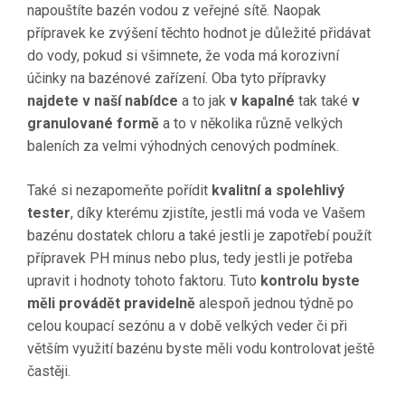
napouštíte bazén vodou z veřejné sítě. Naopak
přípravek ke zvýšení těchto hodnot je důležité přidávat
do vody, pokud si všimnete, že voda má korozivní
účinky na bazénové zařízení. Oba tyto přípravky
najdete v naší nabídce
a to jak
v kapalné
tak také
v
granulované formě
a to v několika různě velkých
baleních za velmi výhodných cenových podmínek.
Také si nezapomeňte pořídit
kvalitní a spolehlivý
tester
, díky kterému zjistíte, jestli má voda ve Vašem
bazénu dostatek chloru a také jestli je zapotřebí použít
přípravek PH minus nebo plus, tedy jestli je potřeba
upravit i hodnoty tohoto faktoru. Tuto
kontrolu byste
měli provádět pravidelně
alespoň jednou týdně po
celou koupací sezónu a v době velkých veder či při
větším využití bazénu byste měli vodu kontrolovat ještě
častěji.