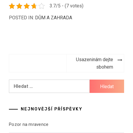
3.7/5 - (7 votes)
POSTED IN:
DŮM A ZAHRADA
Navigace
Usazeninám dejte
pro
sbohem
příspěvek
Vyhledávání
NEJNOVĚJŠÍ PŘÍSPĚVKY
Pozor na mravence