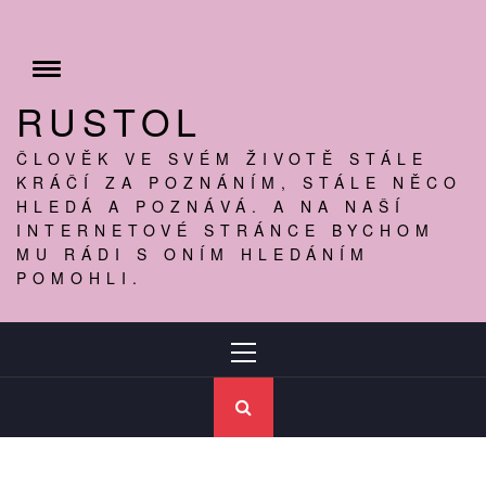
Skip
to
content
Toggle
menu
RUSTOL
ČLOVĚK VE SVÉM ŽIVOTĚ STÁLE
KRÁČÍ ZA POZNÁNÍM, STÁLE NĚCO
HLEDÁ A POZNÁVÁ. A NA NAŠÍ
INTERNETOVÉ STRÁNCE BYCHOM
MU RÁDI S ONÍM HLEDÁNÍM
POMOHLI.
Primary
Menu