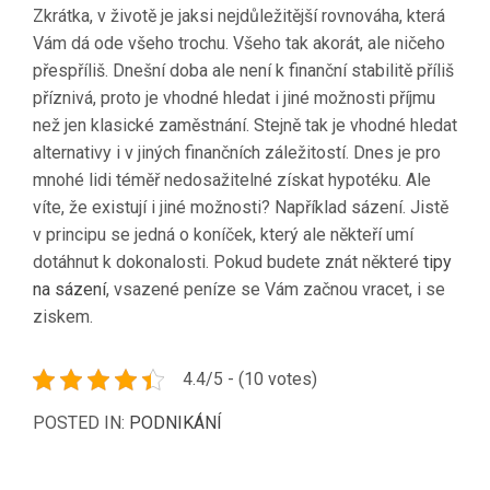
Zkrátka, v životě je jaksi nejdůležitější rovnováha, která
Vám dá ode všeho trochu. Všeho tak akorát, ale ničeho
přespříliš. Dnešní doba ale není k finanční stabilitě příliš
příznivá, proto je vhodné hledat i jiné možnosti příjmu
než jen klasické zaměstnání. Stejně tak je vhodné hledat
alternativy i v jiných finančních záležitostí. Dnes je pro
mnohé lidi téměř nedosažitelné získat hypotéku. Ale
víte, že existují i jiné možnosti? Například sázení. Jistě
v principu se jedná o koníček, který ale někteří umí
dotáhnut k dokonalosti. Pokud budete znát některé
tipy
na sázení
, vsazené peníze se Vám začnou vracet, i se
ziskem.
4.4/5 - (10 votes)
POSTED IN:
PODNIKÁNÍ