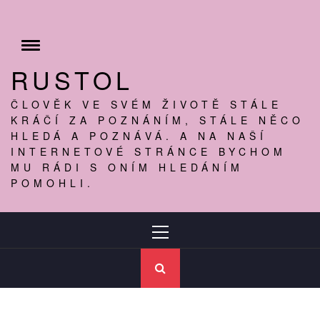
Skip
to
content
Toggle
menu
RUSTOL
ČLOVĚK VE SVÉM ŽIVOTĚ STÁLE
KRÁČÍ ZA POZNÁNÍM, STÁLE NĚCO
HLEDÁ A POZNÁVÁ. A NA NAŠÍ
INTERNETOVÉ STRÁNCE BYCHOM
MU RÁDI S ONÍM HLEDÁNÍM
POMOHLI.
Primary
Menu