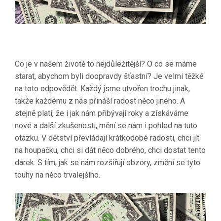
Co je v našem životě to nejdůležitější? O co se máme
starat, abychom byli doopravdy šťastní? Je velmi těžké
na toto odpovědět. Každý jsme utvořen trochu jinak,
takže každému z nás přináší radost něco jiného. A
stejně platí, že i jak nám přibývají roky a získáváme
nové a další zkušenosti, mění se nám i pohled na tuto
otázku. V dětství převládají krátkodobé radosti, chci jít
na houpačku, chci si dát něco dobrého, chci dostat tento
dárek. S tím, jak se nám rozšiřují obzory, změní se tyto
touhy na něco trvalejšího.