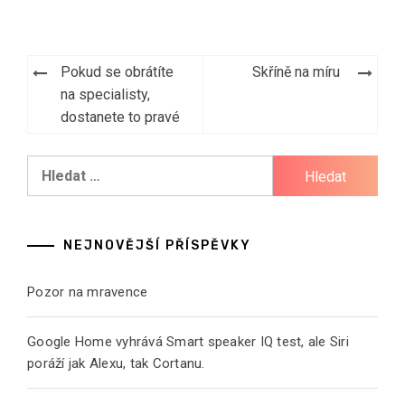
Navigace
Pokud se obrátíte
Skříně na míru
pro
na specialisty,
dostanete to pravé
příspěvek
Vyhledávání
NEJNOVĚJŠÍ PŘÍSPĚVKY
Pozor na mravence
Google Home vyhrává Smart speaker IQ test, ale Siri
poráží jak Alexu, tak Cortanu.