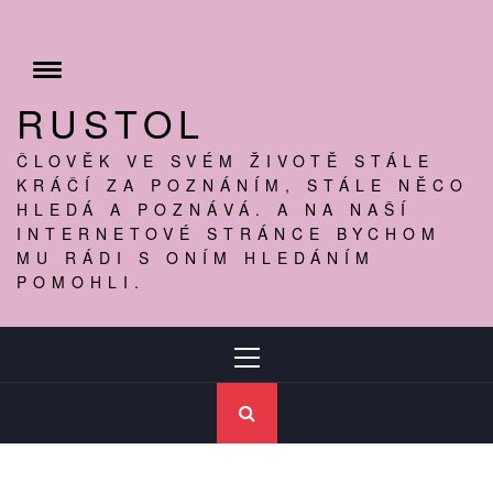
Skip
to
content
Toggle
menu
RUSTOL
ČLOVĚK VE SVÉM ŽIVOTĚ STÁLE
KRÁČÍ ZA POZNÁNÍM, STÁLE NĚCO
HLEDÁ A POZNÁVÁ. A NA NAŠÍ
INTERNETOVÉ STRÁNCE BYCHOM
MU RÁDI S ONÍM HLEDÁNÍM
POMOHLI.
Primary
Menu