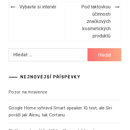
Navigace
Vybavte si interiér
Pod taktovkou
pro
účinnosti
značkových
příspěvek
kosmetických
produktů
Vyhledávání
NEJNOVĚJŠÍ PŘÍSPĚVKY
Pozor na mravence
Google Home vyhrává Smart speaker IQ test, ale Siri
poráží jak Alexu, tak Cortanu.