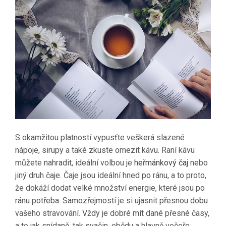
S okamžitou platností vypusťte veškerá slazené
nápoje, sirupy a také zkuste omezit kávu. Raní kávu
můžete nahradit, ideální volbou je
heřmánkový čaj
nebo
jiný druh čaje. Čaje jsou ideální hned po ránu, a to proto,
že dokáží dodat velké množství energie, které jsou po
ránu potřeba. Samozřejmostí je si ujasnit přesnou dobu
vašeho stravování. Vždy je dobré mít dané přesné časy,
a to jak snídaně, tak svačin, obědu a hlavně večeře.