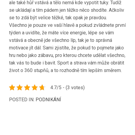
ale také hůř vstává a tělo nemá kde vypotit tuky. Tudíž
se ukládají a tím pádem jen těžko něco shodíte. Ačkoliv
se to zdá být velice těžké, tak opak je pravdou.
Všechno je pouze ve vaší hlavě a pokud zvládnete první
týden a uvidíte, že máte více energie, lépe se vám
vstává a obecně jde všechno líp, tak je to správná
motivace jít dál. Sami zjistíte, že pokud to pojmete jako
hru nebo jako zábavu, pro kterou chcete udělat všechno,
tak vás to bude i bavit. Sport a strava vám může obrátit
život o 360 stupňů, a to rozhodně tím lepším směrem.
4.7/5 - (3 votes)
POSTED IN:
PODNIKÁNÍ